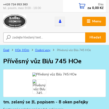
0
ks
+420 724 053 363
za
0,00 Kč
tel. prosím, mezi 9.00 - 18.00
Menu
Hledat
Úvod
HOe, HOm
Osobní vozy
Přívěsný vůz Bi/u 745 HOe
Přívěsný vůz Bi/u 745 HOe
tm. zelený se žl. popisem - 8 oken peřejky