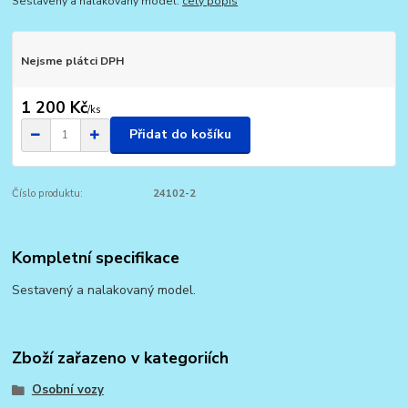
Sestavený a nalakovaný model.
celý popis
Nejsme plátci DPH
1 200 Kč
/
ks
Přidat do košíku
Číslo produktu:
24102-2
Kompletní specifikace
Sestavený a nalakovaný model.
Zboží zařazeno v kategoriích
Osobní vozy