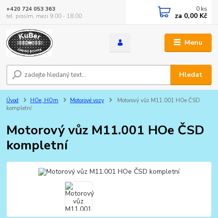
0
ks
+420 724 053 363
za
0,00 Kč
tel. prosím, mezi 9.00 - 18.00
Menu
Hledat
Úvod
HOe, HOm
Motorové vozy
Motorový vůz M11.001 HOe ČSD
kompletní
Motorový vůz M11.001 HOe ČSD
kompletní