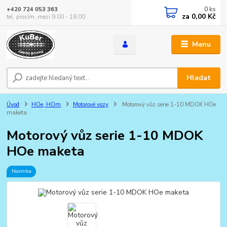
0
ks
+420 724 053 363
za
0,00 Kč
tel. prosím, mezi 9.00 - 18.00
Menu
Hledat
Úvod
HOe, HOm
Motorové vozy
Motorový vůz serie 1-10 MDOK HOe
maketa
Motorový vůz serie 1-10 MDOK
HOe maketa
Novinka