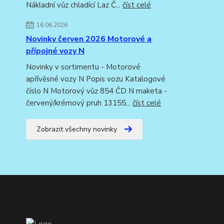
Nákladní vůz chladící Laz Č...
číst celé
16.06.2026
Novinky červen 2026 Motorové a
přípojné vozy N
Novinky v sortimentu - Motorové
apřívěsné vozy N Popis vozu Katalogové
číslo N Motorový vůz 854 ČD N maketa -
červený/krémový pruh 13155...
číst celé
Zobrazit všechny novinky