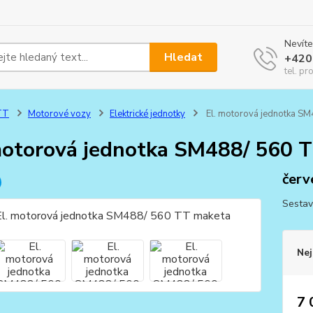
Nevíte
Hledat
+420
tel. pr
TT
Motorové vozy
Elektrické jednotky
El. motorová jednotka S
motorová jednotka SM488/ 560 
červ
Sestav
Nej
7 