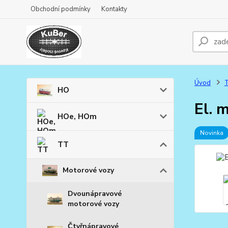
Obchodní podmínky
Kontakty
Úvod
HO
El. 
HOe, HOm
Novinka
TT
Motorové vozy
Dvounápravové
motorové vozy
Čtyřnápravové