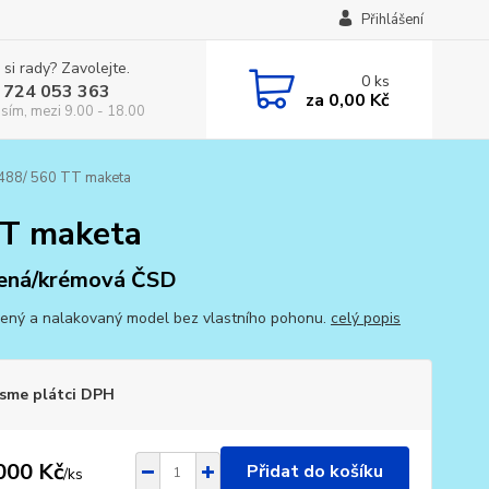
Přihlášení
 si rady? Zavolejte.
0
ks
 724 053 363
za
0,00 Kč
osím, mezi 9.00 - 18.00
M488/ 560 TT maketa
TT maketa
ená/krémová ČSD
ený a nalakovaný model bez vlastního pohonu.
celý popis
sme plátci DPH
000 Kč
Přidat do košíku
/
ks