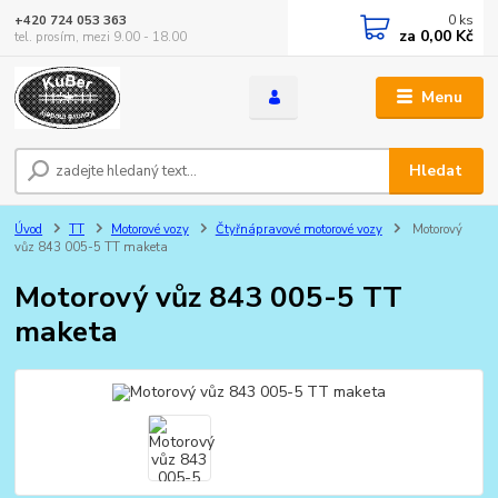
0
ks
+420 724 053 363
za
0,00 Kč
tel. prosím, mezi 9.00 - 18.00
Menu
Hledat
Úvod
TT
Motorové vozy
Čtyřnápravové motorové vozy
Motorový
vůz 843 005-5 TT maketa
Motorový vůz 843 005-5 TT
maketa