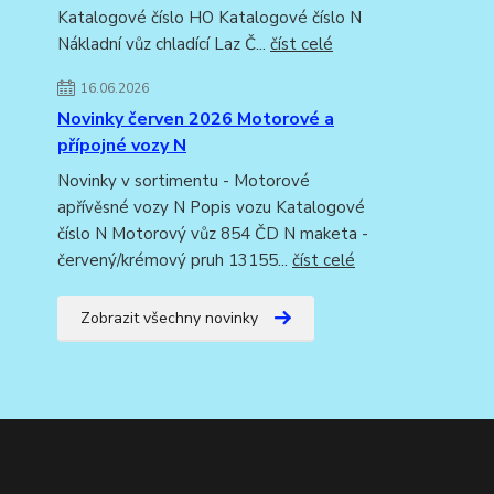
Katalogové číslo HO Katalogové číslo N
Nákladní vůz chladící Laz Č...
číst celé
16.06.2026
Novinky červen 2026 Motorové a
přípojné vozy N
Novinky v sortimentu - Motorové
apřívěsné vozy N Popis vozu Katalogové
číslo N Motorový vůz 854 ČD N maketa -
červený/krémový pruh 13155...
číst celé
Zobrazit všechny novinky