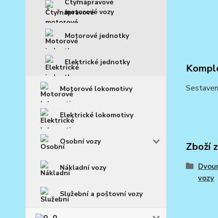
Čtyřnápravové
motorové vozy
Motorové jednotky
Elektrické jednotky
Komple
Sestaven
Motorové lokomotivy
Elektrické lokomotivy
Osobní vozy
Zboží 
Dvou
Nákladní vozy
vozy
Služební a poštovní vozy
0