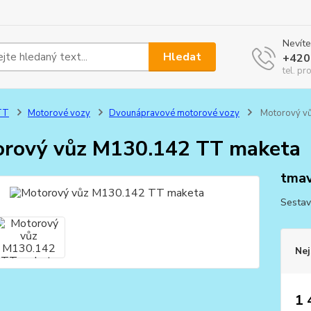
Nevíte
Hledat
+420
tel. pr
TT
Motorové vozy
Dvounápravové motorové vozy
Motorový v
rový vůz M130.142 TT maketa
tmav
Sestav
Nej
1 