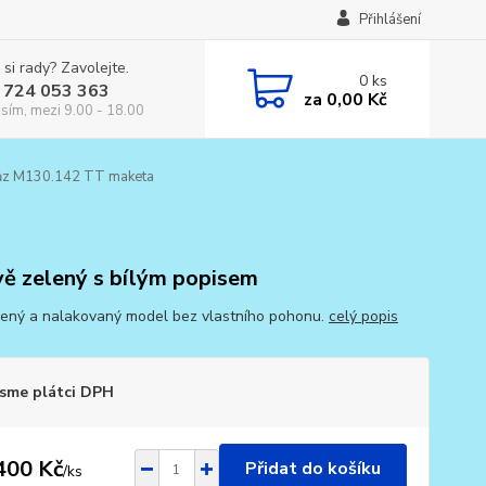
Přihlášení
 si rady? Zavolejte.
0
ks
 724 053 363
za
0,00 Kč
osím, mezi 9.00 - 18.00
ůz M130.142 TT maketa
ě zelený s bílým popisem
ený a nalakovaný model bez vlastního pohonu.
celý popis
sme plátci DPH
400 Kč
Přidat do košíku
/
ks