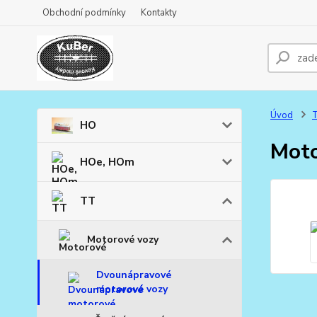
Obchodní podmínky
Kontakty
Úvod
HO
Moto
HOe, HOm
TT
Motorové vozy
Dvounápravové
motorové vozy