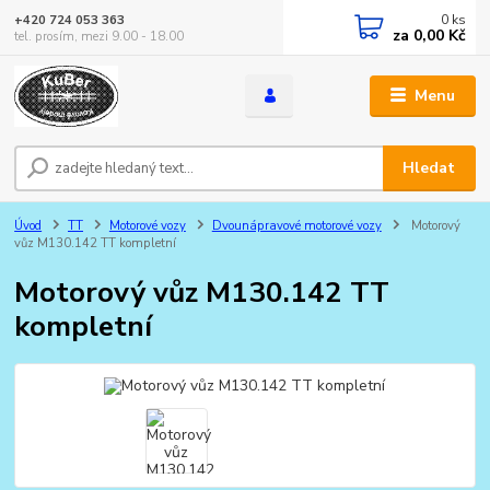
0
ks
+420 724 053 363
za
0,00 Kč
tel. prosím, mezi 9.00 - 18.00
Menu
Hledat
Úvod
TT
Motorové vozy
Dvounápravové motorové vozy
Motorový
vůz M130.142 TT kompletní
Motorový vůz M130.142 TT
kompletní