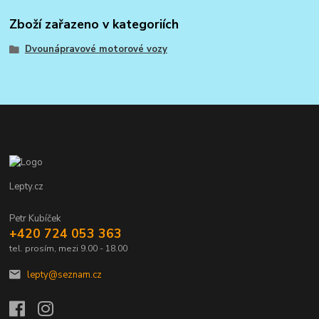
Zboží zařazeno v kategoriích
Dvounápravové motorové vozy
Lepty.cz
Petr Kubíček
+420 724 053 363
tel. prosím, mezi 9.00 - 18.00
lepty@seznam.cz