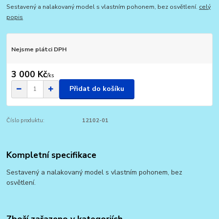
Sestavený a nalakovaný model s vlastním pohonem, bez osvětlení.
celý
popis
Nejsme plátci DPH
3 000 Kč
/
ks
Přidat do košíku
Číslo produktu:
12102-01
Kompletní specifikace
Sestavený a nalakovaný model s vlastním pohonem, bez
osvětlení.
Zboží zařazeno v kategoriích