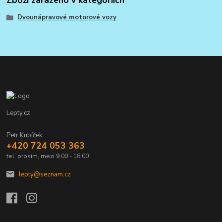
Dvounápravové motorové vozy
Lepty.cz
Petr Kubíček
+420 724 053 363
tel. prosím, mezi 9.00 - 18.00
lepty@seznam.cz