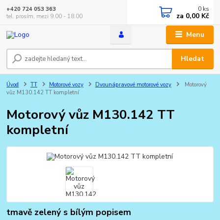
0
ks
+420 724 053 363
za
0,00 Kč
tel. prosím, mezi 9.00 - 18.00
Menu
Hledat
Úvod
TT
Motorové vozy
Dvounápravové motorové vozy
Motorový
vůz M130.142 TT kompletní
Motorový vůz M130.142 TT
kompletní
tmavě zelený s bílým popisem