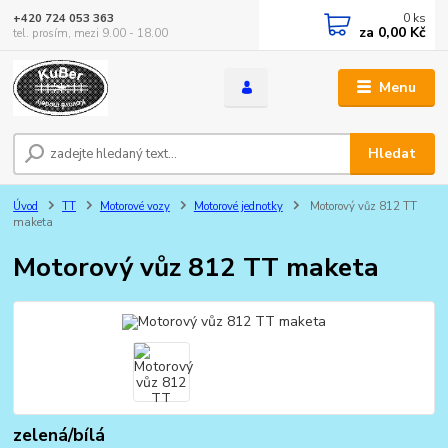
0
ks
+420 724 053 363
za
0,00 Kč
tel. prosím, mezi 9.00 - 18.00
Menu
Hledat
Úvod
TT
Motorové vozy
Motorové jednotky
Motorový vůz 812 TT
maketa
Motorový vůz 812 TT maketa
zelená/bílá