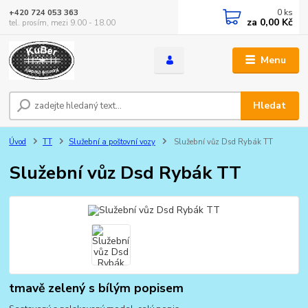
0
ks
+420 724 053 363
za
0,00 Kč
tel. prosím, mezi 9.00 - 18.00
Menu
Hledat
Úvod
TT
Služební a poštovní vozy
Služební vůz Dsd Rybák TT
Služební vůz Dsd Rybák TT
tmavě zelený s bílým popisem