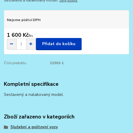
Sestavený a nalakovaný model.
celý popis
Nejsme plátci DPH
1 600 Kč
/
ks
Přidat do košíku
Číslo produktu:
22303-1
Kompletní specifikace
Sestavený a nalakovaný model.
Zboží zařazeno v kategoriích
Služební a poštovní vozy