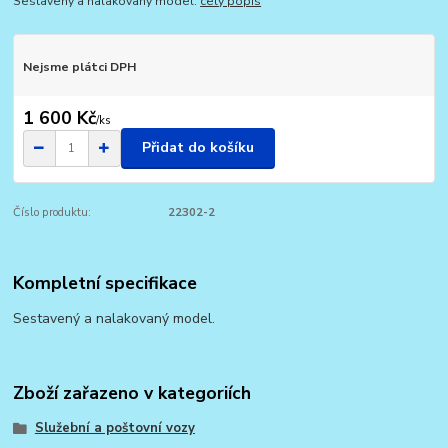
Sestavený a nalakovaný model.
celý popis
Nejsme plátci DPH
1 600 Kč
/
ks
Přidat do košíku
Číslo produktu:
22302-2
Kompletní specifikace
Sestavený a nalakovaný model.
Zboží zařazeno v kategoriích
Služební a poštovní vozy