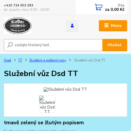
0
ks
+420 724 053 363
za
0,00 Kč
tel. prosím, mezi 9.00 - 18.00
Menu
Hledat
Úvod
TT
Služební a poštovní vozy
Služební vůz Dsd TT
Služební vůz Dsd TT
tmavě zelený se žlutým popisem