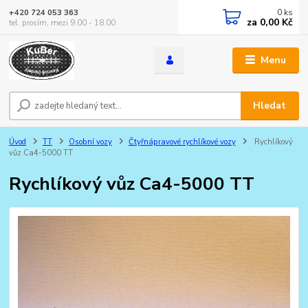
0
ks
+420 724 053 363
za
0,00 Kč
tel. prosím, mezi 9.00 - 18.00
Menu
Hledat
Úvod
TT
Osobní vozy
Čtyřnápravové rychlíkové vozy
Rychlíkový
vůz Ca4-5000 TT
Rychlíkový vůz Ca4-5000 TT