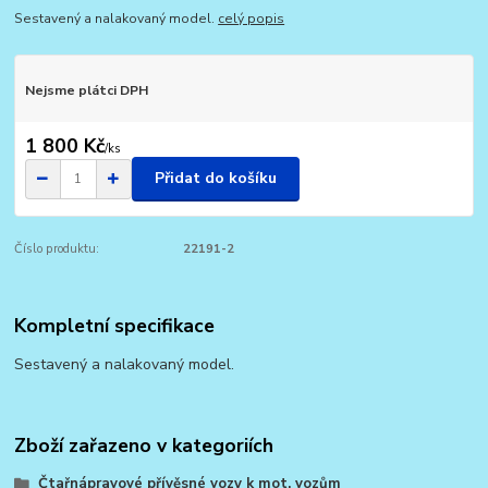
Sestavený a nalakovaný model.
celý popis
Nejsme plátci DPH
1 800 Kč
/
ks
Přidat do košíku
Číslo produktu:
22191-2
Kompletní specifikace
Sestavený a nalakovaný model.
Zboží zařazeno v kategoriích
Čtařnápravové přívěsné vozy k mot. vozům