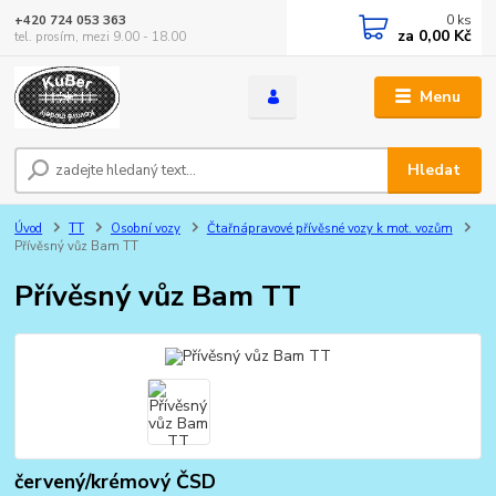
0
ks
+420 724 053 363
za
0,00 Kč
tel. prosím, mezi 9.00 - 18.00
Menu
Hledat
Úvod
TT
Osobní vozy
Čtařnápravové přívěsné vozy k mot. vozům
Přívěsný vůz Bam TT
Přívěsný vůz Bam TT
červený/krémový ČSD