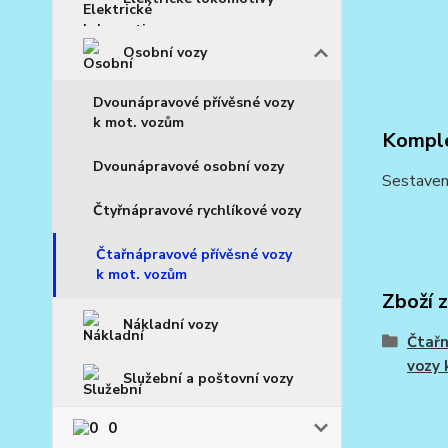
Osobní vozy
Dvounápravové přívěsné vozy
k mot. vozům
Komple
Dvounápravové osobní vozy
Sestaven
Čtyřnápravové rychlíkové vozy
Čtařnápravové přívěsné vozy
k mot. vozům
Zboží 
Nákladní vozy
Čtařn
vozy 
Služební a poštovní vozy
0