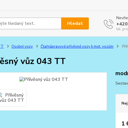
Nevíte
Hledat
+420
tel. pr
TT
Osobní vozy
Čtařnápravové přívěsné vozy k mot. vozům
Pří
věsný vůz 043 TT
mod
Sestav
Nej
1 