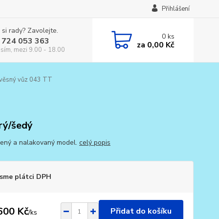
Přihlášení
 si rady? Zavolejte.
0
ks
 724 053 363
za
0,00 Kč
osím, mezi 9.00 - 18.00
ívěsný vůz 043 TT
rý/šedý
ený a nalakovaný model.
celý popis
sme plátci DPH
600 Kč
Přidat do košíku
/
ks