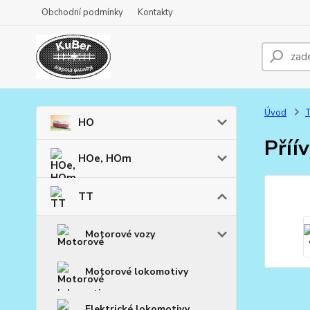
Obchodní podmínky
Kontakty
Úvod
HO
Příí
HOe, HOm
TT
Motorové vozy
Motorové lokomotivy
Elektrické lokomotivy