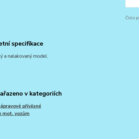
Číslo p
tní specifikace
ý a nalakovaný model.
zařazeno v kategoriích
ápravové přívěsné
k mot. vozům