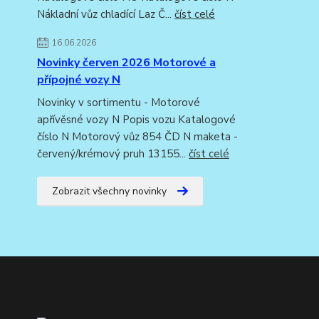
Nákladní vůz chladící Laz Č...
číst celé
16.06.2026
Novinky červen 2026 Motorové a
přípojné vozy N
Novinky v sortimentu - Motorové
apřívěsné vozy N Popis vozu Katalogové
číslo N Motorový vůz 854 ČD N maketa -
červený/krémový pruh 13155...
číst celé
Zobrazit všechny novinky