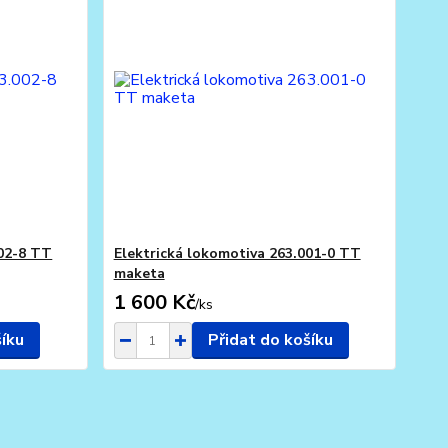
002-8 TT
Elektrická lokomotiva 263.001-0 TT
maketa
1 600 Kč
/
ks
šíku
Přidat do košíku