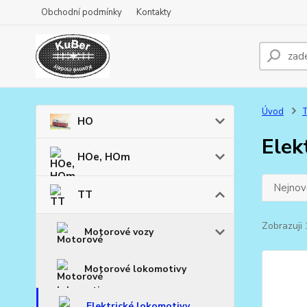
Obchodní podmínky
Kontakty
Úvod
HO
Elek
HOe, HOm
Nejnově
TT
Zobrazuji 
Motorové vozy
Motorové lokomotivy
Elektrické lokomotivy