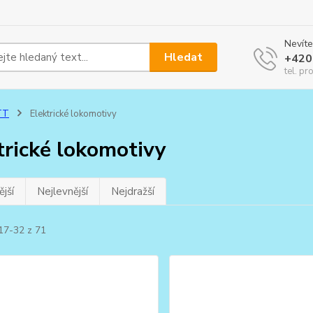
Nevíte
Hledat
+420
tel. pr
TT
Elektrické lokomotivy
trické lokomotivy
jší
Nejlevnější
Nejdražší
17-32 z 71