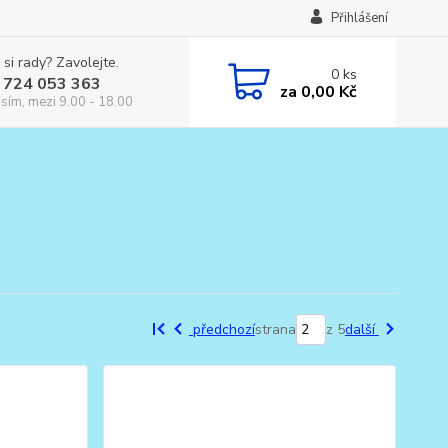
Přihlášení
 si rady? Zavolejte.
0
ks
 724 053 363
za
0,00 Kč
osím, mezi 9.00 - 18.00
předchozí
strana
z 5
další