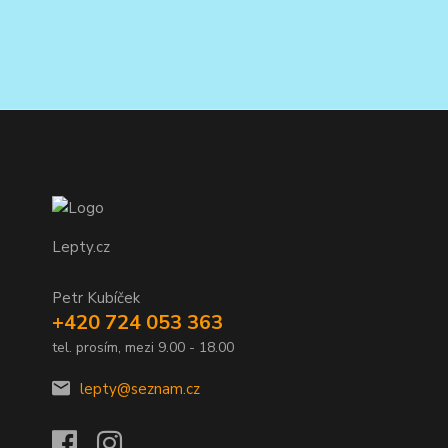
Lepty.cz
Petr Kubíček
+420 724 053 363
tel. prosím, mezi 9.00 - 18.00
lepty@seznam.cz