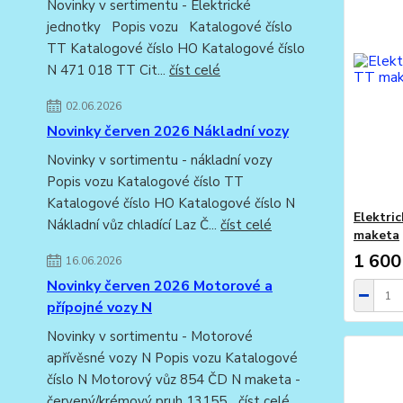
Novinky v sertimentu - Elektrické
jednotky Popis vozu Katalogové číslo
TT Katalogové číslo HO Katalogové číslo
N 471 018 TT Cit...
číst celé
02.06.2026
Novinky červen 2026 Nákladní vozy
Novinky v sortimentu - nákladní vozy
Popis vozu Katalogové číslo TT
Katalogové číslo HO Katalogové číslo N
Elektri
Nákladní vůz chladící Laz Č...
číst celé
maketa
1 600
16.06.2026
Novinky červen 2026 Motorové a
přípojné vozy N
Novinky v sortimentu - Motorové
apřívěsné vozy N Popis vozu Katalogové
číslo N Motorový vůz 854 ČD N maketa -
červený/krémový pruh 13155...
číst celé