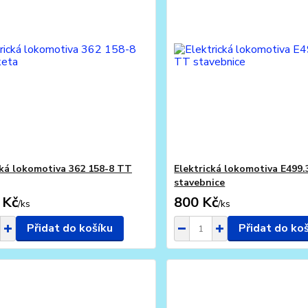
cká lokomotiva 362 158-8 TT
Elektrická lokomotiva E499
stavebnice
 Kč
800 Kč
/
ks
/
ks
Přidat do košíku
Přidat do ko