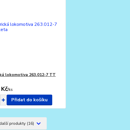
cká lokomotiva 263.012-7 TT
 Kč
/
ks
Přidat do košíku
další produkty (16)