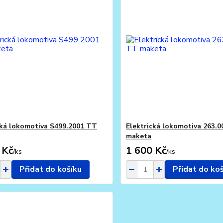
cká lokomotiva S499.2001 TT
Elektrická lokomotiva 263.
maketa
 Kč
1 600 Kč
/
ks
/
ks
Přidat do košíku
Přidat do ko