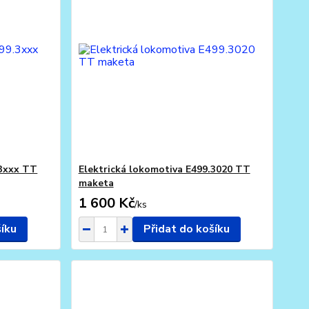
.3xxx TT
Elektrická lokomotiva E499.3020 TT
maketa
1 600 Kč
/
ks
šíku
Přidat do košíku