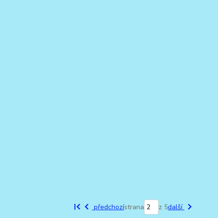
předchozí
strana
z 5
další