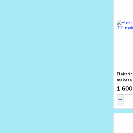
Elektri
maketa
1 600