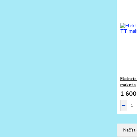
Elektri
maketa
1 600
Načíst 