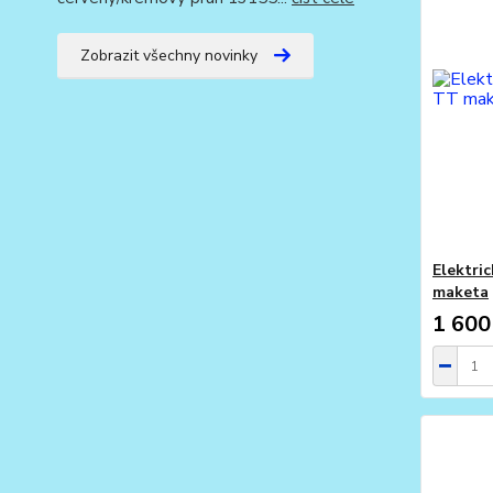
Zobrazit všechny novinky
Elektri
maketa
1 600