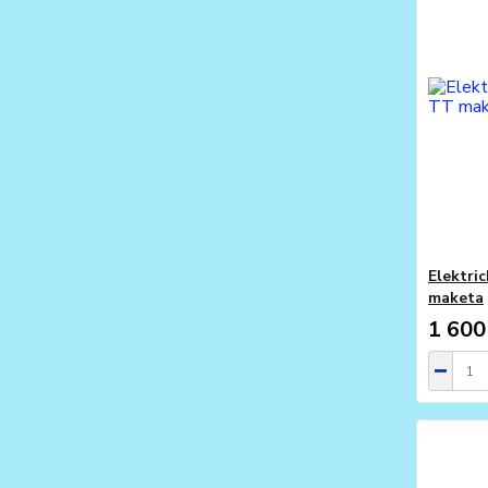
Elektri
maketa
1 600