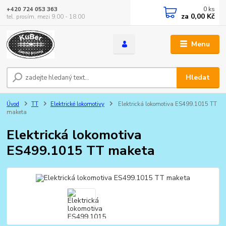
0
ks
+420 724 053 363
za
0,00 Kč
tel. prosím, mezi 9.00 - 18.00
Menu
Hledat
Úvod
TT
Elektrické lokomotivy
Elektrická lokomotiva ES499.1015 TT
maketa
Elektrická lokomotiva
ES499.1015 TT maketa