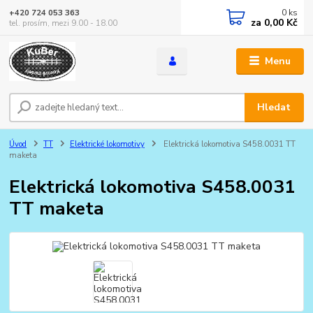
0
ks
+420 724 053 363
za
0,00 Kč
tel. prosím, mezi 9.00 - 18.00
Menu
Hledat
Úvod
TT
Elektrické lokomotivy
Elektrická lokomotiva S458.0031 TT
maketa
Elektrická lokomotiva S458.0031
TT maketa