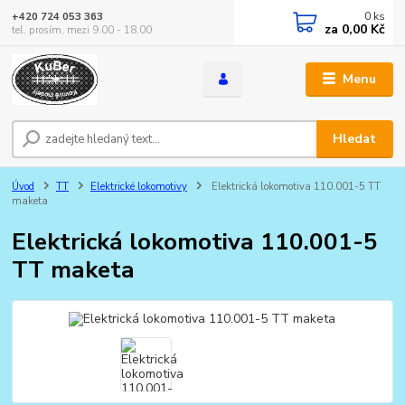
0
ks
+420 724 053 363
za
0,00 Kč
tel. prosím, mezi 9.00 - 18.00
Menu
Hledat
Úvod
TT
Elektrické lokomotivy
Elektrická lokomotiva 110.001-5 TT
maketa
Elektrická lokomotiva 110.001-5
TT maketa