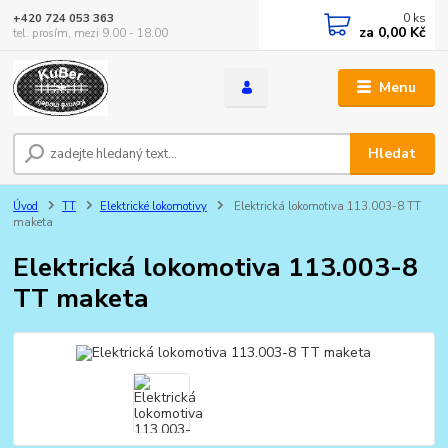
0
ks
+420 724 053 363
za
0,00 Kč
tel. prosím, mezi 9.00 - 18.00
Menu
Hledat
Úvod
TT
Elektrické lokomotivy
Elektrická lokomotiva 113.003-8 TT
maketa
Elektrická lokomotiva 113.003-8
TT maketa