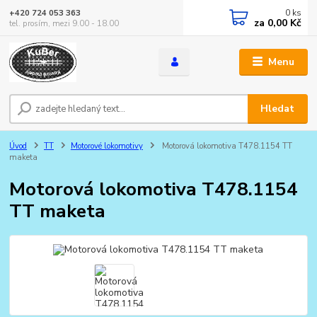
0
ks
+420 724 053 363
za
0,00 Kč
tel. prosím, mezi 9.00 - 18.00
Menu
Hledat
Úvod
TT
Motorové lokomotivy
Motorová lokomotiva T478.1154 TT
maketa
Motorová lokomotiva T478.1154
TT maketa