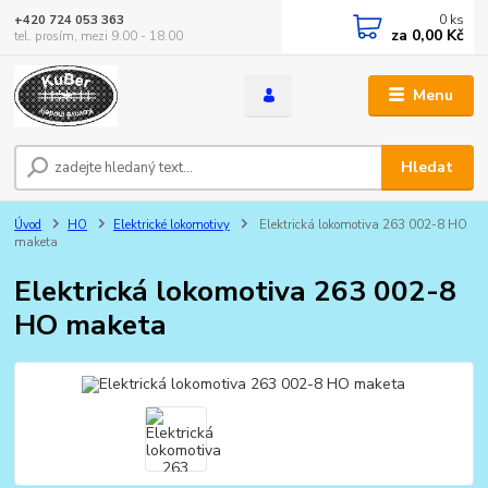
0
ks
+420 724 053 363
za
0,00 Kč
tel. prosím, mezi 9.00 - 18.00
Menu
Hledat
Úvod
HO
Elektrické lokomotivy
Elektrická lokomotiva 263 002-8 HO
maketa
Elektrická lokomotiva 263 002-8
HO maketa