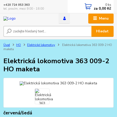
0
ks
+420 724 053 363
za
0,00 Kč
tel. prosím, mezi 9.00 - 18.00
Menu
Hledat
Úvod
HO
Elektrické lokomotivy
Elektrická lokomotiva 363 009-2 HO
maketa
Elektrická lokomotiva 363 009-2
HO maketa
červená/šedá