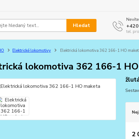
Nevíte
Hledat
+420
tel. pr
HO
Elektrické lokomotivy
Elektrická lokomotiva 362 166-1 HO maket
trická lokomotiva 362 166-1 H
žlut
Sestav
Nej
2 