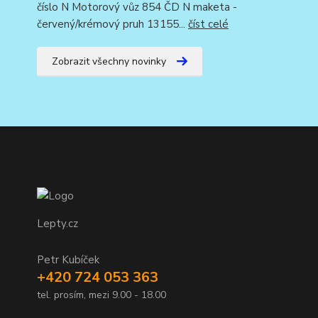
číslo N Motorový vůz 854 ČD N maketa -
červený/krémový pruh 13155...
číst celé
Zobrazit všechny novinky
Lepty.cz
Petr Kubíček
+420 724 053 363
tel. prosím, mezi 9.00 - 18.00