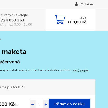
Přihlášení
 si rady? Zavolejte.
0
ks
 724 053 363
za
0,00 Kč
osím, mezi 9.00 - 18.00
a
O maketa
á/červená
ený a nalakovaný model bez vlastního pohonu.
celý popis
sme plátci DPH
000 Kč
Přidat do košíku
/
ks