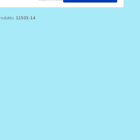
roduktu:
11503-14