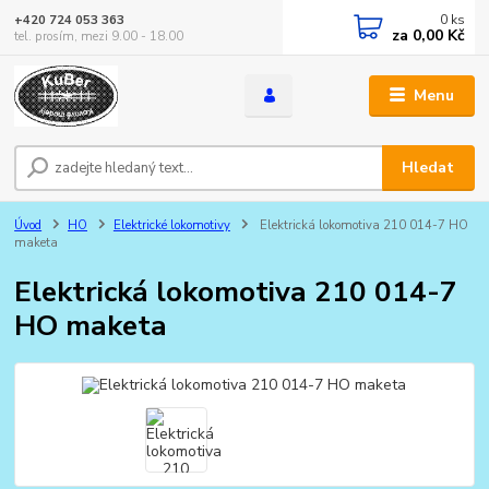
0
ks
+420 724 053 363
za
0,00 Kč
tel. prosím, mezi 9.00 - 18.00
Menu
Hledat
Úvod
HO
Elektrické lokomotivy
Elektrická lokomotiva 210 014-7 HO
maketa
Elektrická lokomotiva 210 014-7
HO maketa