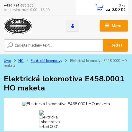
0
ks
+420 724 053 363
za
0,00 Kč
tel. prosím, mezi 9.00 - 18.00
Menu
Hledat
Úvod
HO
Elektrické lokomotivy
Elektrická lokomotiva E458.0001 HO
maketa
Elektrická lokomotiva E458.0001
HO maketa