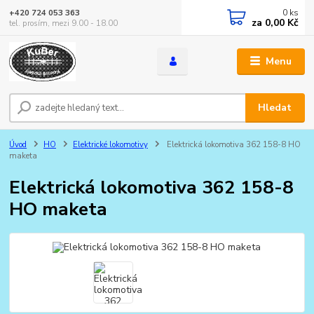
0
ks
+420 724 053 363
za
0,00 Kč
tel. prosím, mezi 9.00 - 18.00
Menu
Hledat
Úvod
HO
Elektrické lokomotivy
Elektrická lokomotiva 362 158-8 HO
maketa
Elektrická lokomotiva 362 158-8
HO maketa