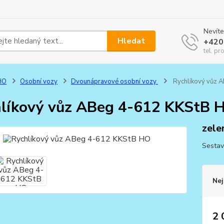
Nevíte
Hledat
+420
tel. pr
HO
Osobní vozy
Dvounápravové osobní vozy
Rychlíkový vůz 
líkový vůz ABeg 4-612 KKStB 
zele
Sestav
Nej
2 