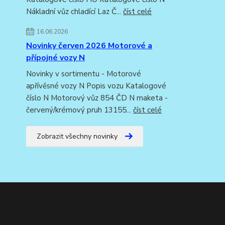
Nákladní vůz chladící Laz Č...
číst celé
16.06.2026
Novinky červen 2026 Motorové a
přípojné vozy N
Novinky v sortimentu - Motorové
apřívěsné vozy N Popis vozu Katalogové
číslo N Motorový vůz 854 ČD N maketa -
červený/krémový pruh 13155...
číst celé
Zobrazit všechny novinky