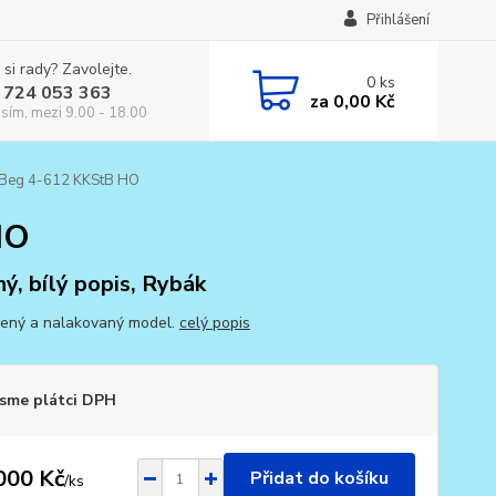
Přihlášení
 si rady? Zavolejte.
0
ks
 724 053 363
za
0,00 Kč
osím, mezi 9.00 - 18.00
ABeg 4-612 KKStB HO
HO
ný, bílý popis, Rybák
ený a nalakovaný model.
celý popis
sme plátci DPH
000 Kč
Přidat do košíku
/
ks