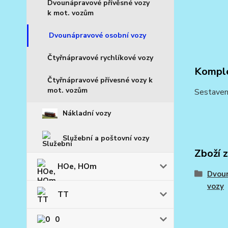
Dvounápravové přívěsné vozy
k mot. vozům
Dvounápravové osobní vozy
Čtyřnápravové rychlíkové vozy
Komple
Čtyřnápravové přívesné vozy k
mot. vozům
Sestaven
Nákladní vozy
Služební a poštovní vozy
Zboží 
HOe, HOm
Dvou
vozy
TT
0