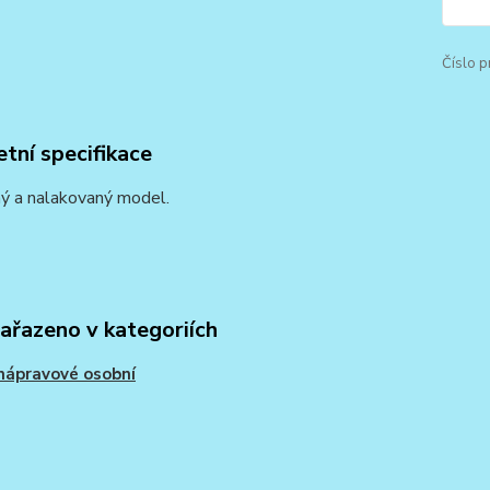
Číslo p
tní specifikace
ý a nalakovaný model.
zařazeno v kategoriích
nápravové osobní