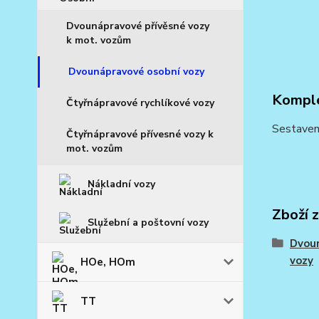
Dvounápravové přívěsné vozy
k mot. vozům
Dvounápravové osobní vozy
Komple
Čtyřnápravové rychlíkové vozy
Sestaven
Čtyřnápravové přívesné vozy k
mot. vozům
Nákladní vozy
Zboží 
Služební a poštovní vozy
Dvou
vozy
HOe, HOm
TT