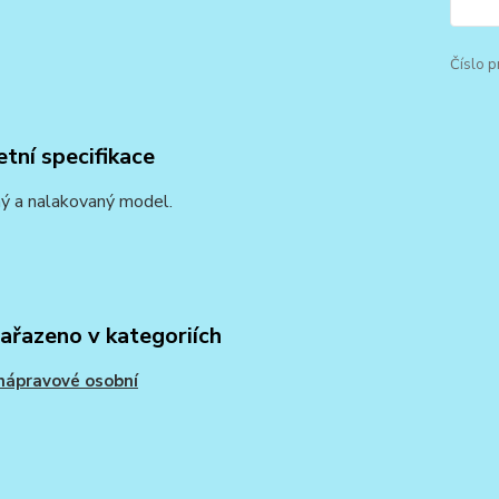
Číslo p
tní specifikace
ý a nalakovaný model.
zařazeno v kategoriích
nápravové osobní