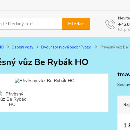
Nevíte
Hledat
+420
tel. pr
HO
Osobní vozy
Dvounápravové osobní vozy
Přívěsný vůz Be
ěsný vůz Be Rybák HO
tmav
Sestav
Nej
1 