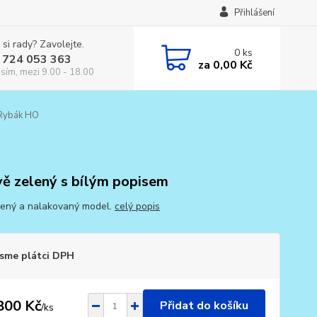
Přihlášení
 si rady? Zavolejte.
0
ks
 724 053 363
za
0,00 Kč
osím, mezi 9.00 - 18.00
 Rybák HO
ě zelený s bílým popisem
ený a nalakovaný model.
celý popis
sme plátci DPH
800 Kč
Přidat do košíku
/
ks