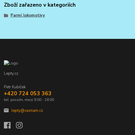
Zboží zařazeno v kategoriích
Parmí lokomotivy
Lepty.cz
Petr Kubíček
+420 724 053 363
tel. prosím, mezi 9.00 - 18.00
lepty@seznam.cz