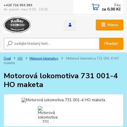
0
ks
+420 724 053 363
za
0,00 Kč
tel. prosím, mezi 9.00 - 18.00
Menu
Hledat
Úvod
HO
Motorové lokomotivy
Motorová lokomotiva 731 001-4 HO
maketa
Motorová lokomotiva 731 001-4
HO maketa