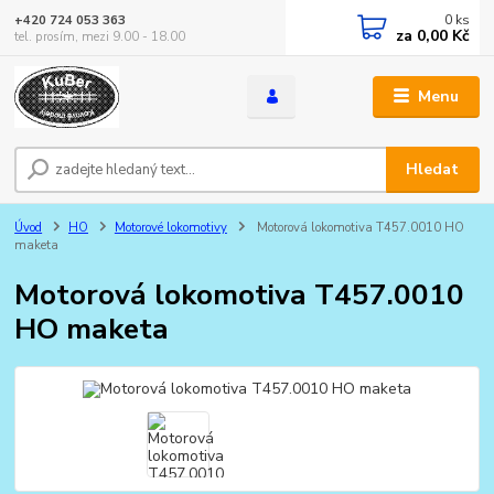
0
ks
+420 724 053 363
za
0,00 Kč
tel. prosím, mezi 9.00 - 18.00
Menu
Hledat
Úvod
HO
Motorové lokomotivy
Motorová lokomotiva T457.0010 HO
maketa
Motorová lokomotiva T457.0010
HO maketa