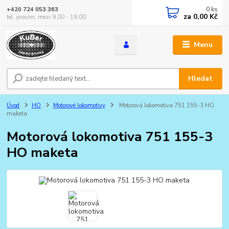
0
ks
+420 724 053 363
za
0,00 Kč
tel. prosím, mezi 9.00 - 18.00
Menu
Hledat
Úvod
HO
Motorové lokomotivy
Motorová lokomotiva 751 155-3 HO
maketa
Motorová lokomotiva 751 155-3
HO maketa