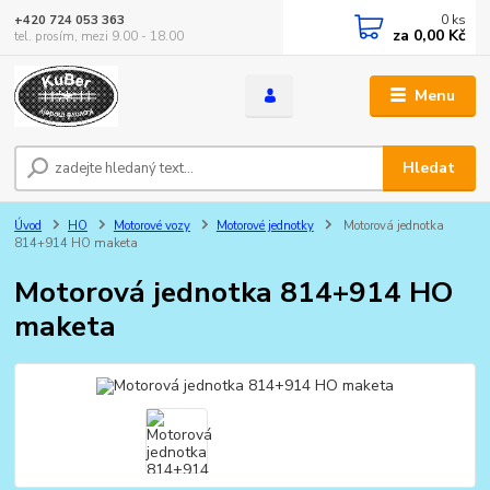
0
ks
+420 724 053 363
za
0,00 Kč
tel. prosím, mezi 9.00 - 18.00
Menu
Hledat
Úvod
HO
Motorové vozy
Motorové jednotky
Motorová jednotka
814+914 HO maketa
Motorová jednotka 814+914 HO
maketa