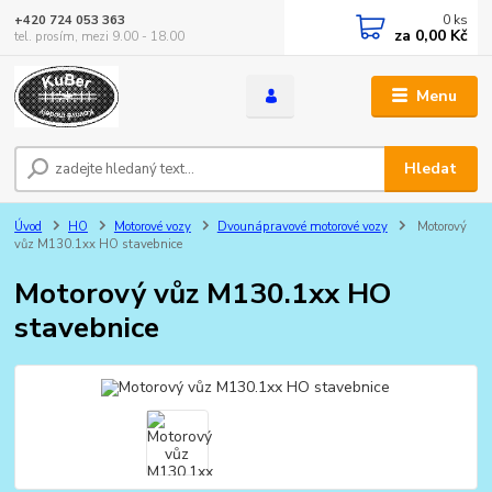
0
ks
+420 724 053 363
za
0,00 Kč
tel. prosím, mezi 9.00 - 18.00
Menu
Hledat
Úvod
HO
Motorové vozy
Dvounápravové motorové vozy
Motorový
vůz M130.1xx HO stavebnice
Motorový vůz M130.1xx HO
stavebnice