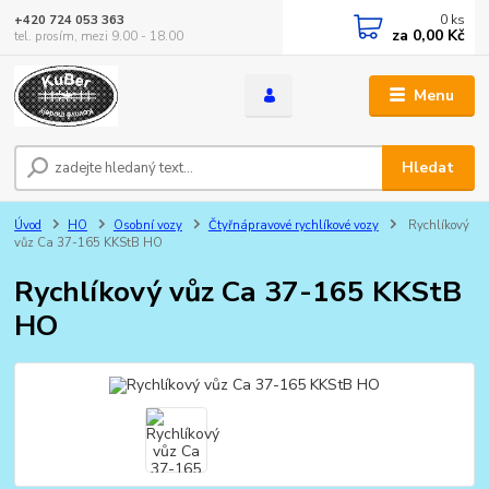
0
ks
+420 724 053 363
za
0,00 Kč
tel. prosím, mezi 9.00 - 18.00
Menu
Hledat
Úvod
HO
Osobní vozy
Čtyřnápravové rychlíkové vozy
Rychlíkový
vůz Ca 37-165 KKStB HO
Rychlíkový vůz Ca 37-165 KKStB
HO