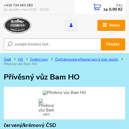
0
ks
+420 724 053 363
za
0,00 Kč
tel. prosím, mezi 9.00 - 18.00
Menu
Hledat
Úvod
HO
Osobní vozy
Čtyřnápravové přívesné vozy k mot. vozům
Přívěsný vůz Bam HO
Přívěsný vůz Bam HO
červený/krémový ČSD