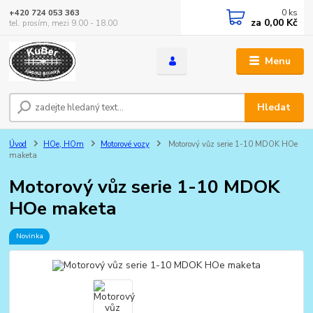
0
ks
+420 724 053 363
za
0,00 Kč
tel. prosím, mezi 9.00 - 18.00
Menu
Hledat
Úvod
HOe, HOm
Motorové vozy
Motorový vůz serie 1-10 MDOK HOe
maketa
Motorový vůz serie 1-10 MDOK
HOe maketa
Novinka