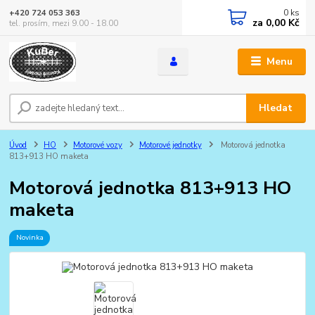
0
ks
+420 724 053 363
za
0,00 Kč
tel. prosím, mezi 9.00 - 18.00
Menu
Hledat
Úvod
HO
Motorové vozy
Motorové jednotky
Motorová jednotka
813+913 HO maketa
Motorová jednotka 813+913 HO
maketa
Novinka