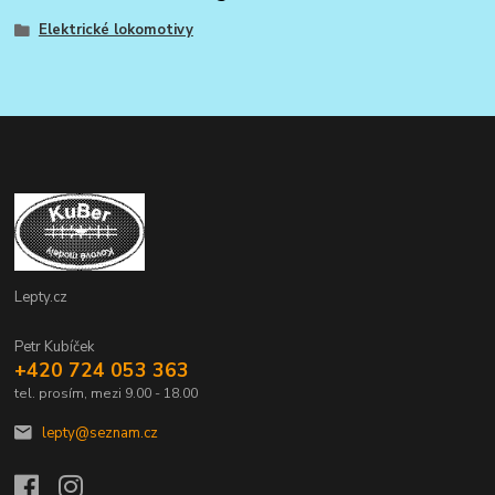
Elektrické lokomotivy
Lepty.cz
Petr Kubíček
+420 724 053 363
tel. prosím, mezi 9.00 - 18.00
lepty@seznam.cz