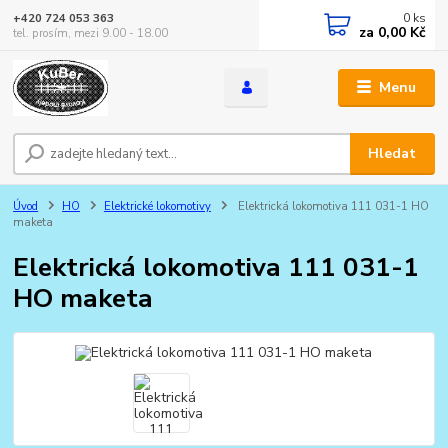
0
ks
+420 724 053 363
za
0,00 Kč
tel. prosím, mezi 9.00 - 18.00
Menu
Hledat
Úvod
HO
Elektrické lokomotivy
Elektrická lokomotiva 111 031-1 HO
maketa
Elektrická lokomotiva 111 031-1
HO maketa