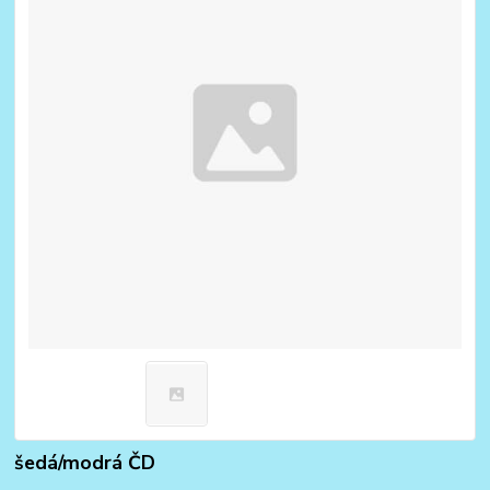
šedá/modrá ČD