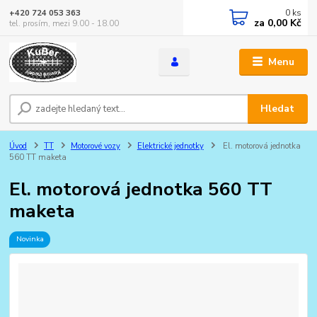
0
ks
+420 724 053 363
za
0,00 Kč
tel. prosím, mezi 9.00 - 18.00
Menu
Hledat
Úvod
TT
Motorové vozy
Elektrické jednotky
El. motorová jednotka
560 TT maketa
El. motorová jednotka 560 TT
maketa
Novinka