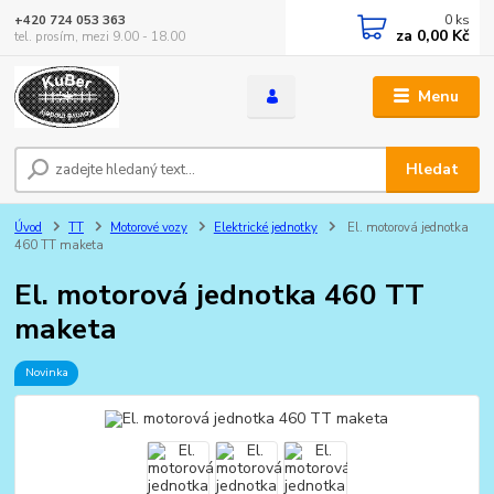
0
ks
+420 724 053 363
za
0,00 Kč
tel. prosím, mezi 9.00 - 18.00
Menu
Hledat
Úvod
TT
Motorové vozy
Elektrické jednotky
El. motorová jednotka
460 TT maketa
El. motorová jednotka 460 TT
maketa
Novinka