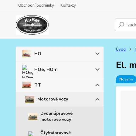
Obchodní podmínky
Kontakty
Úvod
HO
El. 
HOe, HOm
Novinka
TT
Motorové vozy
Dvounápravové
motorové vozy
Čtyřnápravové