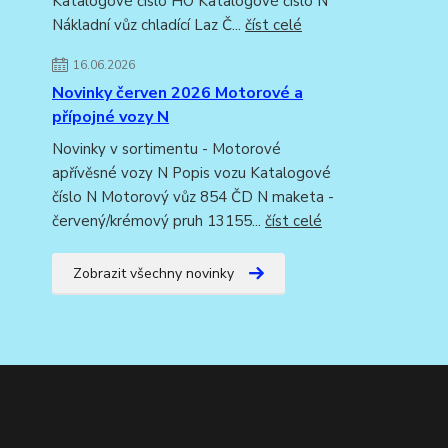
Katalogové číslo HO Katalogové číslo N
Nákladní vůz chladící Laz Č...
číst celé
16.06.2026
Novinky červen 2026 Motorové a
přípojné vozy N
Novinky v sortimentu - Motorové
apřívěsné vozy N Popis vozu Katalogové
číslo N Motorový vůz 854 ČD N maketa -
červený/krémový pruh 13155...
číst celé
Zobrazit všechny novinky