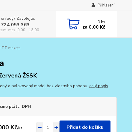
Přihlášení
 si rady? Zavolejte.
0
ks
 724 053 363
za
0,00 Kč
osím, mezi 9.00 - 18.00
0 TT maketa
a
/červená ŽSSK
ený a nalakovaný model bez vlastního pohonu.
celý popis
sme plátci DPH
000 Kč
Přidat do košíku
/
ks