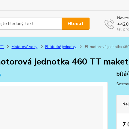
Nevíte
Hledat
+420
tel. pr
TT
Motorové vozy
Elektrické jednotky
El. motorová jednotka 46
motorová jednotka 460 TT maket
bílá
Sestav
Nej
7 