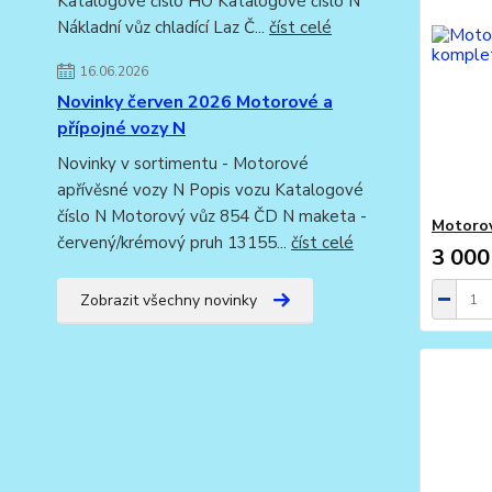
Katalogové číslo HO Katalogové číslo N
Nákladní vůz chladící Laz Č...
číst celé
16.06.2026
Novinky červen 2026 Motorové a
přípojné vozy N
Novinky v sortimentu - Motorové
apřívěsné vozy N Popis vozu Katalogové
číslo N Motorový vůz 854 ČD N maketa -
Motorov
červený/krémový pruh 13155...
číst celé
3 000
Zobrazit všechny novinky