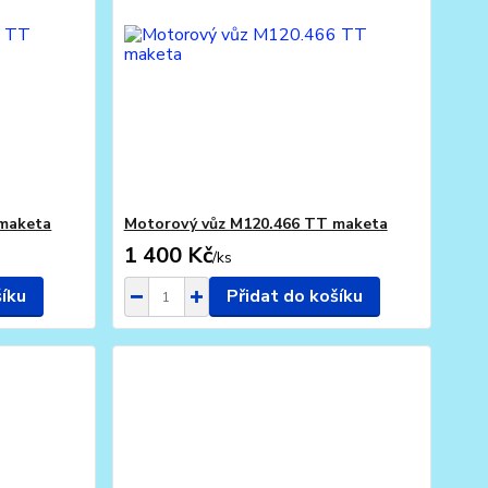
 maketa
Motorový vůz M120.466 TT maketa
1 400 Kč
/
ks
šíku
Přidat do košíku