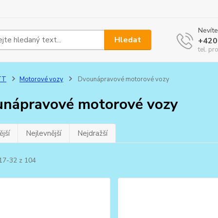
Nevíte
Hledat
+420
tel. pr
TT
Motorové vozy
Dvounápravové motorové vozy
nápravové motorové vozy
jší
Nejlevnější
Nejdražší
 17-32 z 104