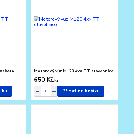
 maketa
Motorový vůz M120.4xx TT stavebnice
650 Kč
/
ks
šíku
Přidat do košíku