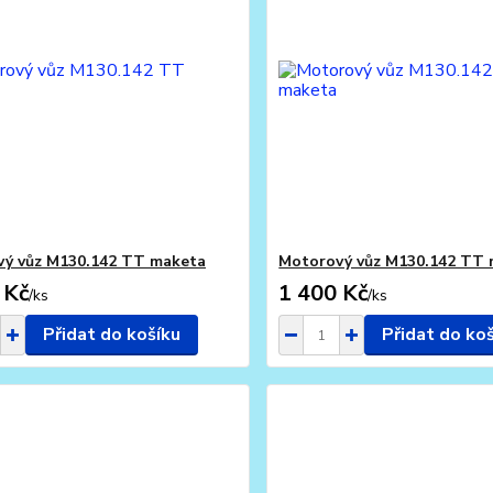
ý vůz M130.142 TT maketa
Motorový vůz M130.142 TT
 Kč
1 400 Kč
/
ks
/
ks
Přidat do košíku
Přidat do ko