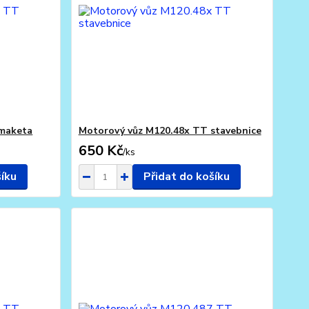
 maketa
Motorový vůz M120.48x TT stavebnice
650 Kč
/
ks
šíku
Přidat do košíku