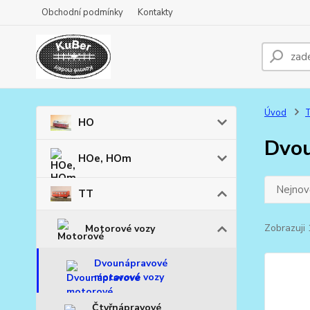
Obchodní podmínky
Kontakty
Úvod
HO
Dvou
HOe, HOm
Nejnově
TT
Zobrazuji
Motorové vozy
Dvounápravové
motorové vozy
Čtyřnápravové