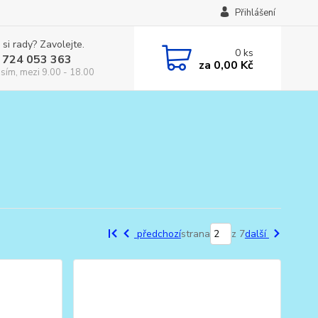
Přihlášení
 si rady? Zavolejte.
0
ks
 724 053 363
za
0,00 Kč
osím, mezi 9.00 - 18.00
předchozí
strana
z 7
další