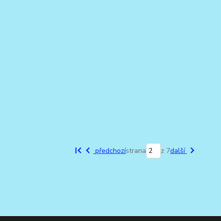
předchozí
strana
z 7
další