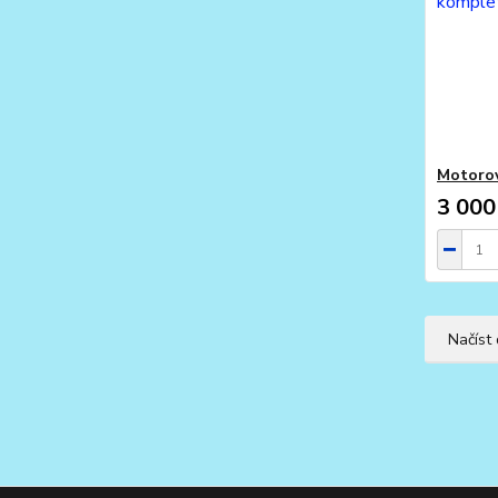
Motorov
3 000
Načíst 