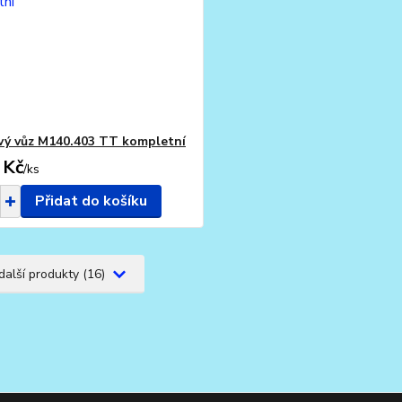
ý vůz M140.403 TT kompletní
 Kč
/
ks
Přidat do košíku
další produkty (16)